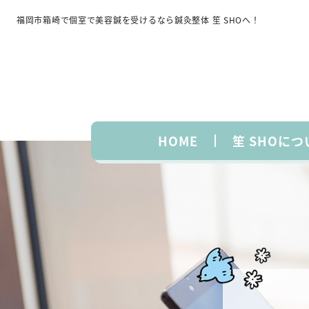
福岡市箱崎で個室で美容鍼を受けるなら鍼灸整体 笙 SHOへ！
HOME
笙 SHOにつ